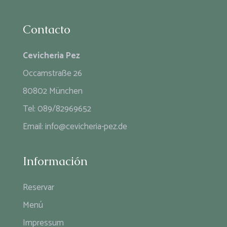
Contacto
Cevicheria Pez
Occamstraße 26
80802 München
Tel:
089/82969652
Email:
info@cevicheria-pez.de
Información
Reservar
Menú
Impressum